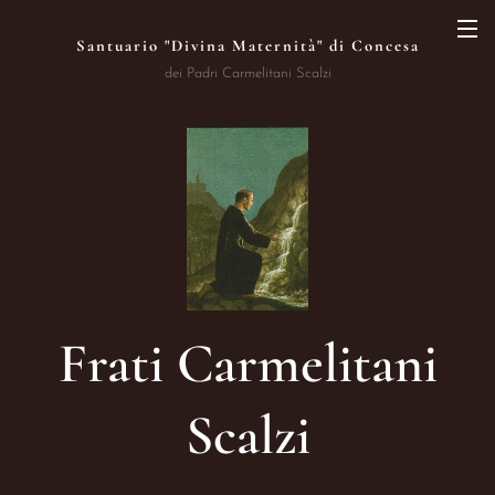
Santuario "Divina Maternità" di Concesa
dei Padri Carmelitani Scalzi
Frati Carmelitani
Scalzi